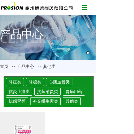
PRODUCT
产品中心
CENTER
首页
产品中心
其他类
>>
>>
降压类
降糖类
心脑血管类
抗炎止痛类
抗菌消炎类
胃病用药
抗感冒类
补充维生素类
其他类