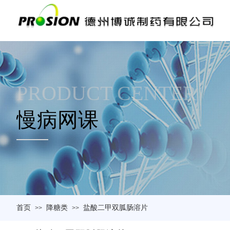
PRODUCT CENTER
慢病网课
首页
降糖类
盐酸二甲双胍肠溶片
>>
>>