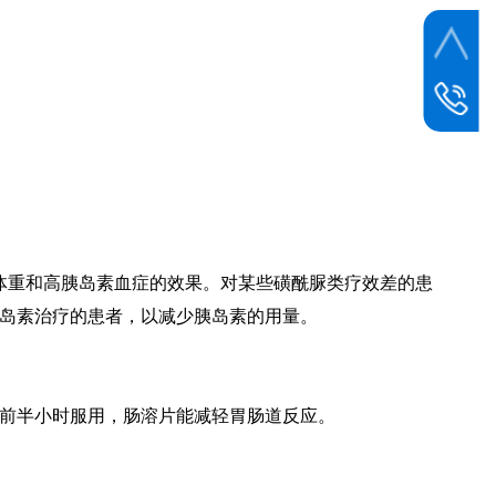
联系电话
400-0534
邮箱
dzbczy@1
体重和高胰岛素血症的效果。对某些磺酰脲类疗效差的患
岛素治疗的患者，以减少胰岛素的用量。
g。餐前半小时服用，肠溶片能减轻胃肠道反应。