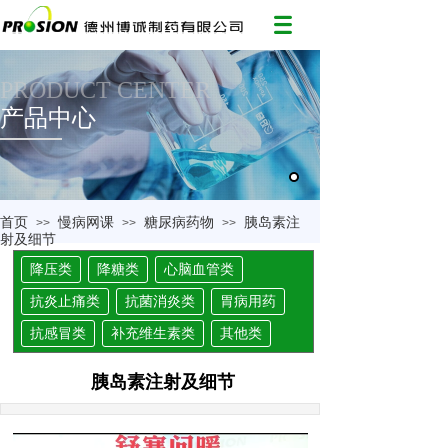
PRODUCT CENTER
产品中心
首页
慢病网课
糖尿病药物
胰岛素注
>>
>>
>>
射及细节
降压类
降糖类
心脑血管类
抗炎止痛类
抗菌消炎类
胃病用药
抗感冒类
补充维生素类
其他类
胰岛素注射及细节