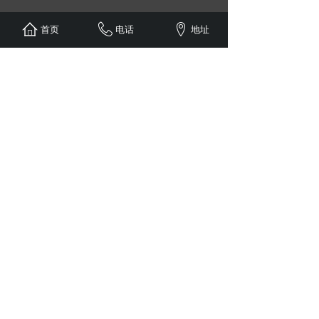
首页
电话
地址
德州博诚制药有限公司
公司地址：山东省德州市陵城区经济开发区
西外环西侧
联系电话：400-0534-200
药品不良反应电话：0534－2135858
邮编：253500
E-Mail : dzbczy@126.com
网址：http://www.dzbczy.cn
版权所有@德州博诚制药有限公司
鲁ICP备2025152055号-1
互联网药品信息服务证编号：（鲁）-非经营性 鲁网药信
备字〔2025〕00003号