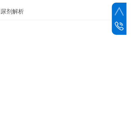
利尿剂解析
联系电话
400-0534
邮箱
dzbczy@1