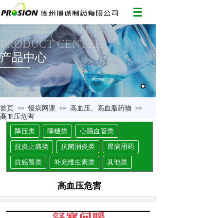
PRODUCT CENTER
产品中心
首页
慢病网课
高血压、高血脂药物
>>
>>
>>
高血压危害
降压类
降糖类
心脑血管类
抗炎止痛类
抗菌消炎类
胃病用药
抗感冒类
补充维生素类
其他类
高血压危害