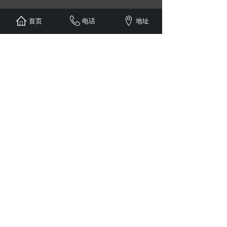
首页
电话
地址
德州博诚制药有限公司
公司地址：山东省德州市陵城区经济开发区
西外环西侧
联系电话：400-0534-200
药品不良反应电话：0534－2135858
邮编：253500
E-Mail : dzbczy@126.com
网址：http://www.dzbczy.cn
版权所有@德州博诚制药有限公司
鲁ICP备2025152055号-1
互联网药品信息服务证编号：（鲁）-非经营性 鲁网药信
备字〔2025〕00003号