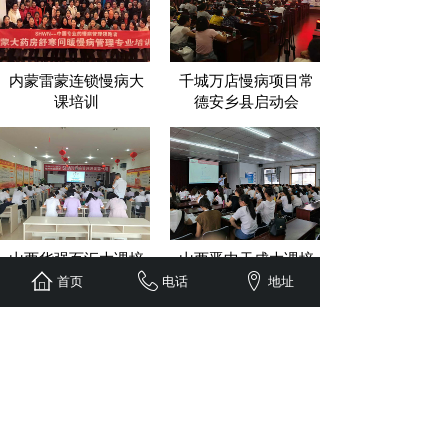
内蒙雷蒙连锁慢病大
千城万店慢病项目常
课培训
德安乡县启动会
山西华强百汇大课培
山西晋中天成大课培
训
训
首页
电话
地址
四川犍为鸿康连锁慢
四川眉州连锁第三期