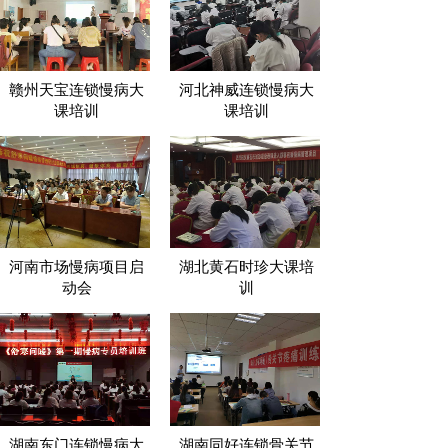
赣州天宝连锁慢病大
河北神威连锁慢病大
课培训
课培训
河南市场慢病项目启
湖北黄石时珍大课培
动会
训
湖南东门连锁慢病大
湖南同好连锁骨关节