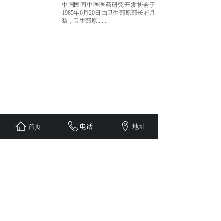
中国民间中医医药研究开发协会于
1985年6月20日由卫生部原部长崔月
犁，卫生部原......
首页
电话
地址
<
1
>
德州博诚制药有限公司
公司地址：山东省德州市陵城区经济开发区
西外环西侧